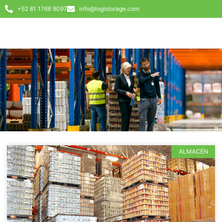
+52 81 1768 9097
info@logistorage.com
ALMACÉN