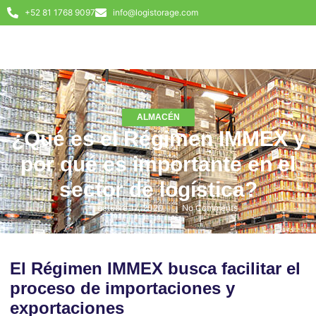
+52 81 1768 9097
info@logistorage.com
ALMACÉN
¿Qué es el Régimen IMMEX y
por qué es importante en el
sector de logística?
octubre 17, 2020
No Comments
El Régimen IMMEX busca facilitar el
proceso de importaciones y
exportaciones