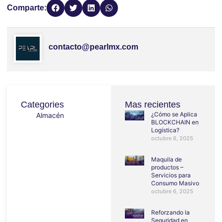
Comparte:
contacto@pearlmx.com
Categories
Mas recientes
¿Cómo se Aplica
Almacén
BLOCKCHAIN en
Logística?
octubre 6, 2025
Maquila de
productos –
Servicios para
Consumo Masivo
octubre 6, 2025
Reforzando la
Seguridad en