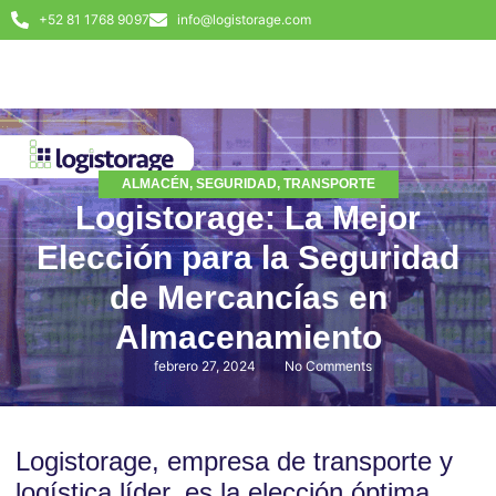
+52 81 1768 9097
info@logistorage.com
ALMACÉN
,
SEGURIDAD
,
TRANSPORTE
Logistorage: La Mejor
Elección para la Seguridad
de Mercancías en
Almacenamiento
febrero 27, 2024
No Comments
Logistorage, empresa de transporte y
logística líder, es la elección óptima