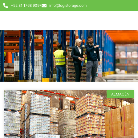
+52 81 1768 9097
info@logistorage.com
ALMACÉN