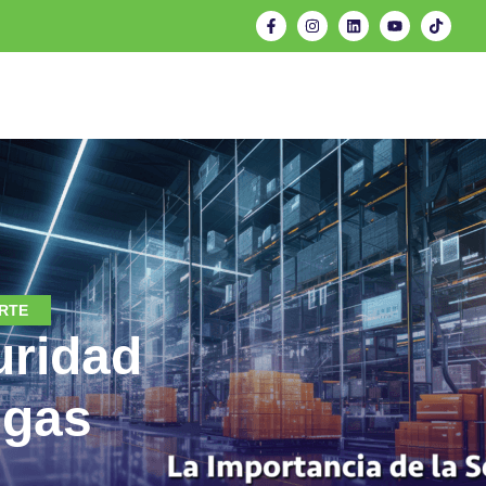
RTE
uridad
egas