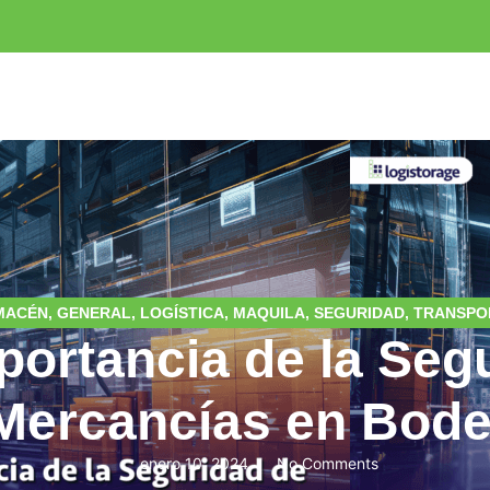
MACÉN
,
GENERAL
,
LOGÍSTICA
,
MAQUILA
,
SEGURIDAD
,
TRANSPO
portancia de la Seg
Mercancías en Bod
enero 10, 2024
No Comments