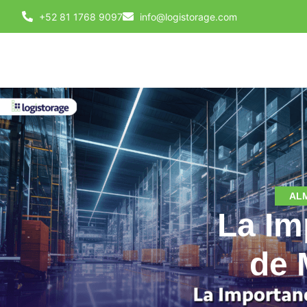
+52 81 1768 9097
info@logistorage.com
AL
La Im
de 