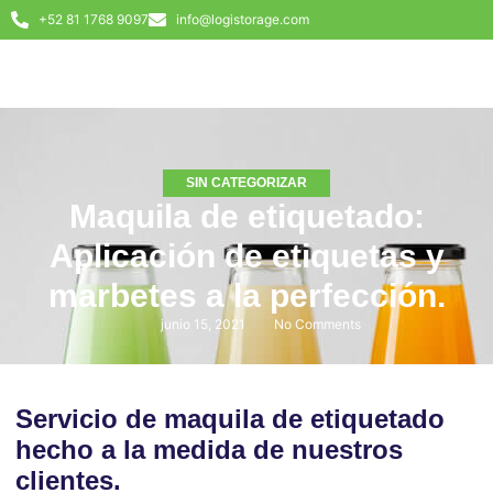
+52 81 1768 9097
info@logistorage.com
SIN CATEGORIZAR
Maquila de etiquetado:
Aplicación de etiquetas y
marbetes a la perfección.
junio 15, 2021
No Comments
Servicio de maquila de etiquetado
hecho a la medida de nuestros
clientes.