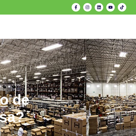
io de
esa?