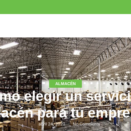
ALMACÉN
o elegir un servic
acén para tu empr
abril 24, 2020
No Comments