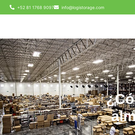
+52 81 1768 9097
info@logistorage.com
¿Cóm
alm