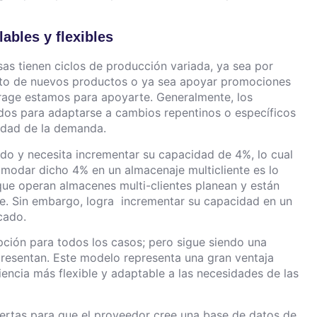
lables y flexibles
s tienen ciclos de producción variada, ya sea por
nto de nuevos productos o ya sea apoyar promociones
orage estamos para apoyarte. Generalmente, los
dos para adaptarse a cambios repentinos o específicos
lidad de la demanda.
do y necesita incrementar su capacidad de 4%, lo cual
omodar dicho 4% en un almacenaje multicliente es lo
que operan almacenes multi-clientes planean y están
e. Sin embargo, logra incrementar su capacidad en un
icado.
opción para todos los casos; pero sigue siendo una
e presentan. Este modelo representa una gran ventaja
encia más flexible y adaptable a las necesidades de las
uertas para que el proveedor cree una base de datos de