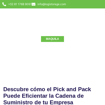
+52 81 1768 9097
info@logistorage.com
MAQUILA
¿Qué es Pick and Pack y
Cómo Influye en las
Empresas?
septiembre 23, 2020
No Comments
Descubre cómo el Pick and Pack
Puede Eficientar la Cadena de
Suministro de tu Empresa