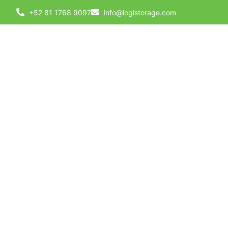
+52 81 1768 9097
info@logistorage.com
Servi
elegi