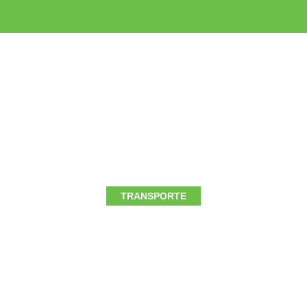
TRANSPORTE
cio de transporte:
r el que mejor se ad
tus necesidades?